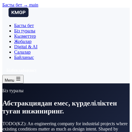
Басты бет → main
Басты бет
Біз туралы
Қызметтер
Жобалар
Digital & AI
Салалар
Байланыс
Бізбен хабарласу
Menu
Біз туралы
Абстракциядан емес, күрделіліктен
туған инжиниринг.
TODO(KZ): An engineering company for industrial projects where
existing conditions matter as much as design intent. Shaped by