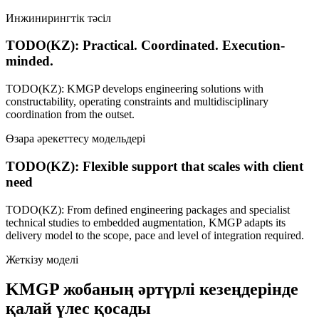
Инжинирингтік тәсіл
TODO(KZ): Practical. Coordinated. Execution-
minded.
TODO(KZ): KMGP develops engineering solutions with
constructability, operating constraints and multidisciplinary
coordination from the outset.
Өзара әрекеттесу модельдері
TODO(KZ): Flexible support that scales with client
need
TODO(KZ): From defined engineering packages and specialist
technical studies to embedded augmentation, KMGP adapts its
delivery model to the scope, pace and level of integration required.
Жеткізу моделі
KMGP жобаның әртүрлі кезеңдерінде
қалай үлес қосады