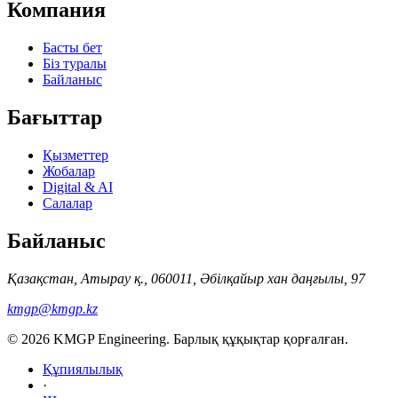
Компания
Басты бет
Біз туралы
Байланыс
Бағыттар
Қызметтер
Жобалар
Digital & AI
Салалар
Байланыс
Қазақстан, Атырау қ., 060011, Әбілқайыр хан даңғылы, 97
kmgp@kmgp.kz
© 2026 KMGP Engineering. Барлық құқықтар қорғалған.
Құпиялылық
·