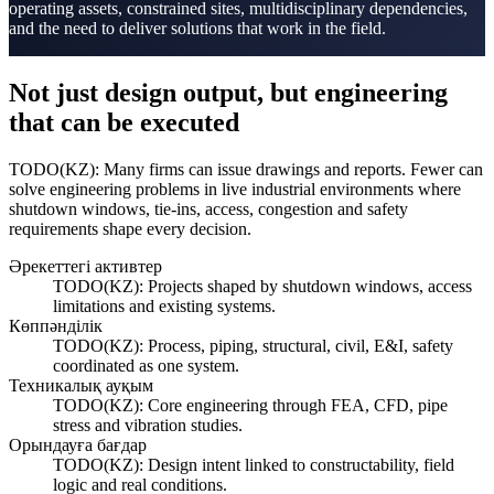
operating assets, constrained sites, multidisciplinary dependencies,
and the need to deliver solutions that work in the field.
Not just design output, but engineering
that can be
executed
TODO(KZ): Many firms can issue drawings and reports. Fewer can
solve engineering problems in live industrial environments where
shutdown windows, tie-ins, access, congestion and safety
requirements shape every decision.
Әрекеттегі активтер
TODO(KZ): Projects shaped by shutdown windows, access
limitations and existing systems.
Көппәнділік
TODO(KZ): Process, piping, structural, civil, E&I, safety
coordinated as one system.
Техникалық ауқым
TODO(KZ): Core engineering through FEA, CFD, pipe
stress and vibration studies.
Орындауға бағдар
TODO(KZ): Design intent linked to constructability, field
logic and real conditions.