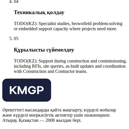
04
Техникалық қолдау
TODO(KZ): Specialist studies, brownfield problem-solving
or embedded support capacity where projects need more.
05
Құрылысты сүйемелдеу
TODO(KZ): Support during construction and commissioning,
including RFIs, site queries, as-built updates and coordination
with Construction and Contractor teams.
Әрекеттегі нысандарды қайта жаңғырту, күрделі жобалар
және күрделі өнеркәсіптік активтер үшін инжиниринг.
Атырау, Қазақстан — 2008 жылдан бері.